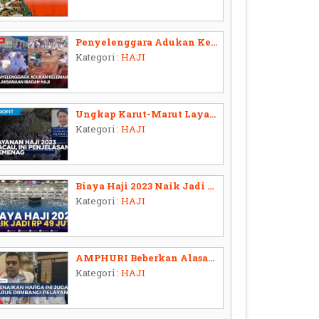
Penyelenggara Adukan Kelemahan Pelaksanaan Ibadah Haji
Kategori :
HAJI
Ungkap Karut-Marut Layanan Haji 2023, Apa Masalahnya?
Kategori :
HAJI
Biaya Haji 2023 Naik Jadi Rp49 Juta | MARKET REVIEW IDX Channel
Kategori :
HAJI
AMPHURI Beberkan Alasan Hingga Pengaturan Kenaikan Biaya Haji yang Relevan
Kategori :
HAJI