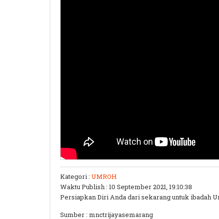
Kategori :
UMROH
Waktu Publish : 10 September 2021, 19:10:38
Persiapkan Diri Anda dari sekarang untuk ibadah U
Sumber : mnctrijayasemarang