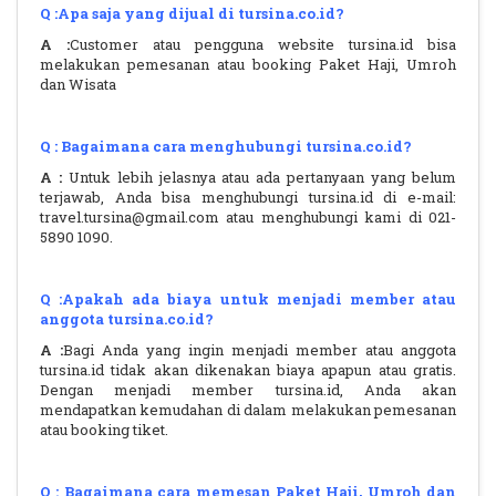
Q :Apa saja yang dijual di tursina.co.id?
A :
Customer atau pengguna website tursina.id bisa
melakukan pemesanan atau booking Paket Haji, Umroh
dan Wisata
Q : Bagaimana cara menghubungi tursina.co.id?
A :
Untuk lebih jelasnya atau ada pertanyaan yang belum
terjawab, Anda bisa menghubungi tursina.id di e-mail:
travel.tursina@gmail.com atau menghubungi kami di 021-
5890 1090.
Q :Apakah ada biaya untuk menjadi member atau
anggota tursina.co.id?
A :
Bagi Anda yang ingin menjadi member atau anggota
tursina.id tidak akan dikenakan biaya apapun atau gratis.
Dengan menjadi member tursina.id, Anda akan
mendapatkan kemudahan di dalam melakukan pemesanan
atau booking tiket.
Q : Bagaimana cara memesan Paket Haji, Umroh dan