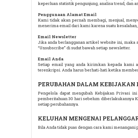
keperluan statistik pengunjung, analisa trend, dan
Penggunaan Alamat Email
Kami tidak akan pernah membagi, menjual, meny
menerima email dari kami karena suatu kesalahan,
Email Newsletter
Jika anda berlangganan artikel website ini, maka 
“Unsubscribe” di sudut bawah setiap newsletter.
Email Anda
Setiap email yang anda kirimkan kepada kami a
terenkripsi. Anda harus berhati-hati ketika member
PERUBAHAN DALAM KEBIJAKAN 
Pengelola dapat mengubah Kebijakan Privasi ini 
pemberitahuan 30 hari sebelum diberlakukannya Ke
setiap perubahannya.
KELUHAN MENGENAI PELANGGAR
Bila Anda tidak puas dengan cara kami menangani p