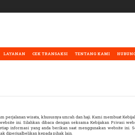
LAYANAN
CEK TRANSAKSI
TENTANG KAMI
HUBUNG
m perjalanan wisata, khususnya umrah dan haji. Kami membuat Kebij
website ini. Silahkan dibaca dengan seksama Kebijakan Privasi websi
ap informasi yang anda berikan saat menggunakan website ini. Se
ak diperjualbelikan kepada pihak lain.