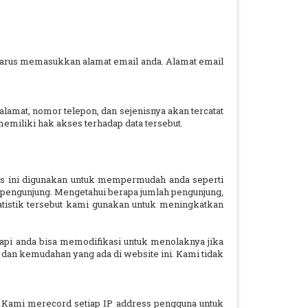
 harus memasukkan alamat email anda. Alamat email
 alamat, nomor telepon, dan sejenisnya akan tercatat
emiliki hak akses terhadap data tersebut.
es ini digunakan untuk mempermudah anda seperti
pengunjung. Mengetahui berapa jumlah pengunjung,
atistik tersebut kami gunakan untuk meningkatkan
pi anda bisa memodifikasi untuk menolaknya jika
an kemudahan yang ada di website ini. Kami tidak
t. Kami merecord setiap IP address pengguna untuk