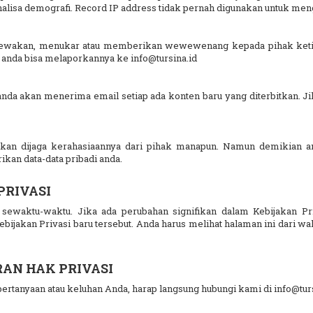
 analisa demografi. Record IP address tidak pernah digunakan untuk men
ewakan, menukar atau memberikan wewewenang kepada pihak ketiga 
 anda bisa melaporkannya ke info@tursina.id
anda akan menerima email setiap ada konten baru yang diterbitkan. Ji
kan dijaga kerahasiaannya dari pihak manapun. Namun demikian an
ikan data-data pribadi anda.
PRIVASI
sewaktu-waktu. Jika ada perubahan signifikan dalam Kebijakan Priv
bijakan Privasi baru tersebut. Anda harus melihat halaman ini dari w
AN HAK PRIVASI
ertanyaan atau keluhan Anda, harap langsung hubungi kami di info@tur