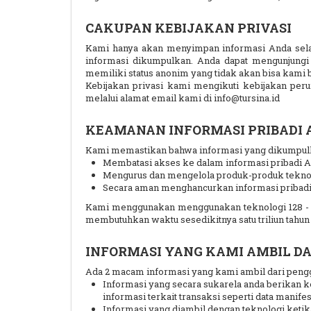
CAKUPAN KEBIJAKAN PRIVASI
Kami hanya akan menyimpan informasi Anda selam
informasi dikumpulkan. Anda dapat mengunjungi w
memiliki status anonim yang tidak akan bisa kami 
Kebijakan privasi kami mengikuti kebijakan pe
melalui alamat email kami di info@tursina.id
KEAMANAN INFORMASI PRIBADI 
Kami memastikan bahwa informasi yang dikumpulk
Membatasi akses ke dalam informasi pribadi 
Mengurus dan mengelola produk-produk teknol
Secara aman menghancurkan informasi pribadi A
Kami menggunakan menggunakan teknologi 128 - bit
membutuhkan waktu sesedikitnya satu triliun tahun u
INFORMASI YANG KAMI AMBIL D
Ada 2 macam informasi yang kami ambil dari peng
Informasi yang secara sukarela anda berikan ke
informasi terkait transaksi seperti data manifes
Informasi yang diambil dengan teknologi ketik