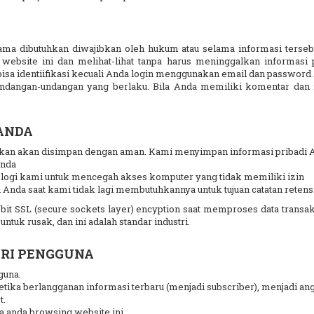
a dibutuhkan diwajibkan oleh hukum atau selama informasi tersebut
ebsite ini dan melihat-lihat tanpa harus meninggalkan informasi 
bisa identiifikasi kecuali Anda login menggunakan email dan password
rundangan-undangan yang berlaku. Bila Anda memiliki komentar da
ANDA
an akan disimpan dengan aman. Kami menyimpan informasi pribadi A
Anda
ogi kami untuk mencegah akses komputer yang tidak memiliki izin
nda saat kami tidak lagi membutuhkannya untuk tujuan catatan retens
 SSL (secure sockets layer) encyption saat memproses data transaksi 
ntuk rusak, dan ini adalah standar industri.
ARI PENGGUNA
guna.
tika berlangganan informasi terbaru (menjadi subscriber), menjadi anggo
t.
a anda browsing website ini.