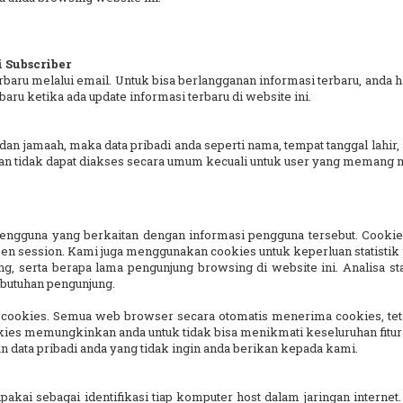
n
 Subscriber
rbaru melalui email. Untuk bisa berlangganan informasi terbaru, anda
ru ketika ada update informasi terbaru di website ini.
, dan jamaah, maka data pribadi anda seperti nama, tempat tanggal lahir,
 dan tidak dapat diakses secara umum kecuali untuk user yang memang m
i
pengguna yang berkaitan dengan informasi pengguna tersebut. Cooki
n session. Kami juga menggunakan cookies untuk keperluan statistik 
g, serta berapa lama pengunjung browsing di website ini. Analisa st
ebutuhan pengunjung.
cookies. Semua web browser secara otomatis menerima cookies, teta
es memungkinkan anda untuk tidak bisa menikmati keseluruhan fitur d
ata pribadi anda yang tidak ingin anda berikan kepada kami.
akai sebagai identifikasi tiap komputer host dalam jaringan interne