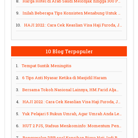
8.
Harga Hotel di Arab Saudi Melonjak hingga 300 Persen, Banyak PPIU Terpaksa Downgrade Layanan
9.
Inilah Beberapa Tips Konsisten Menabung Untuk Umrah Selama Pandemi
10.
HAJI 2022 : Cara Cek Keaslian Visa Haji Furoda, Jangan Sampai Jemaah Tertipu Travel Abal-abal
10 Blog Terpopuler
1.
Tempat Suntik Meningitis
2.
6 Tips Anti Nyasar Ketika di Masjidil Haram
3.
Bersama Tokoh Nasional Lainnya, HM.Farid Aljawi Bos Tursina Travel Dapat PJS Award 2024
4.
HAJI 2022 : Cara Cek Keaslian Visa Haji Furoda, Jangan Sampai Jemaah Tertipu Travel Abal-abal
5.
Yuk Pelajari 5 Rukun Umrah, Agar Umrah Anda Lebih Maksimal
6.
HUT 2 PJS, Stafsus Menkominfo: Momentum Penting Bagi PJS Ciptakan Wartawan Profesional
7.
Pengawalan DPR soal Kenaikan Biaya Haji Jadi Bentuk Perjuangan Hak Rakyat