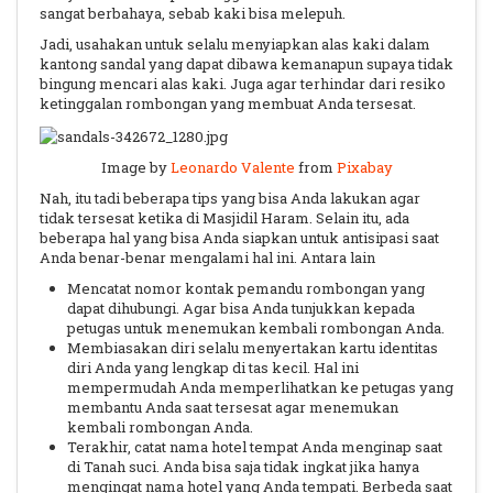
sangat berbahaya, sebab kaki bisa melepuh.
Jadi, usahakan untuk selalu menyiapkan alas kaki dalam
kantong sandal yang dapat dibawa kemanapun supaya tidak
bingung mencari alas kaki. Juga agar terhindar dari resiko
ketinggalan rombongan yang membuat Anda tersesat.
Image by
Leonardo Valente
from
Pixabay
Nah, itu tadi beberapa tips yang bisa Anda lakukan agar
tidak tersesat ketika di Masjidil Haram. Selain itu, ada
beberapa hal yang bisa Anda siapkan untuk antisipasi saat
Anda benar-benar mengalami hal ini. Antara lain
Mencatat nomor kontak pemandu rombongan yang
dapat dihubungi. Agar bisa Anda tunjukkan kepada
petugas untuk menemukan kembali rombongan Anda.
Membiasakan diri selalu menyertakan kartu identitas
diri Anda yang lengkap di tas kecil. Hal ini
mempermudah Anda memperlihatkan ke petugas yang
membantu Anda saat tersesat agar menemukan
kembali rombongan Anda.
Terakhir, catat nama hotel tempat Anda menginap saat
di Tanah suci. Anda bisa saja tidak ingkat jika hanya
mengingat nama hotel yang Anda tempati. Berbeda saat