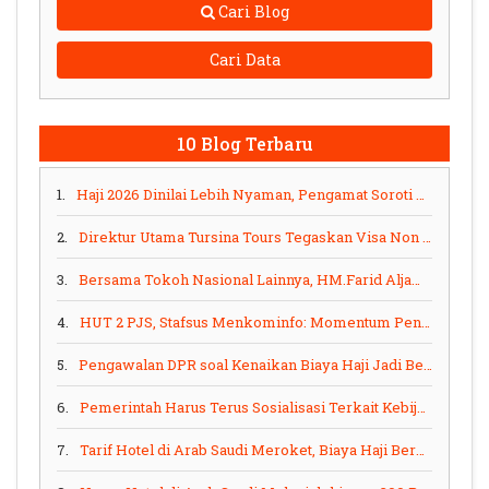
Cari Blog
Cari Data
10 Blog Terbaru
1.
Haji 2026 Dinilai Lebih Nyaman, Pengamat Soroti Perbaikan Layanan dan Integrasi Digital
2.
Direktur Utama Tursina Tours Tegaskan Visa Non Haji Tak Berlaku Selama Musim Haji
3.
Bersama Tokoh Nasional Lainnya, HM.Farid Aljawi Bos Tursina Travel Dapat PJS Award 2024
4.
HUT 2 PJS, Stafsus Menkominfo: Momentum Penting Bagi PJS Ciptakan Wartawan Profesional
5.
Pengawalan DPR soal Kenaikan Biaya Haji Jadi Bentuk Perjuangan Hak Rakyat
6.
Pemerintah Harus Terus Sosialisasi Terkait Kebijakan Umrah
7.
Tarif Hotel di Arab Saudi Meroket, Biaya Haji Berpotensi Naik