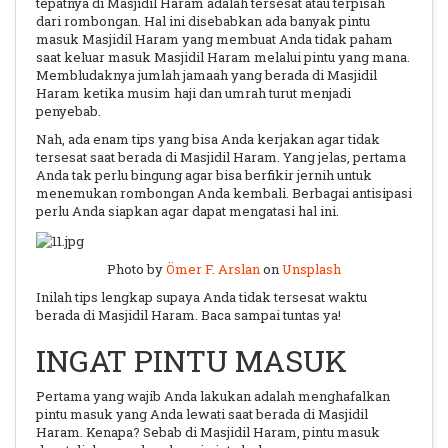
tepatnya di Masjidil Haram adalah tersesat atau terpisah
dari rombongan. Hal ini disebabkan ada banyak pintu
masuk Masjidil Haram yang membuat Anda tidak paham
saat keluar masuk Masjidil Haram melalui pintu yang mana.
Membludaknya jumlah jamaah yang berada di Masjidil
Haram ketika musim haji dan umrah turut menjadi
penyebab.
Nah, ada enam tips yang bisa Anda kerjakan agar tidak
tersesat saat berada di Masjidil Haram. Yang jelas, pertama
Anda tak perlu bingung agar bisa berfikir jernih untuk
menemukan rombongan Anda kembali. Berbagai antisipasi
perlu Anda siapkan agar dapat mengatasi hal ini.
Photo by
Ömer F. Arslan
on
Unsplash
Inilah tips lengkap supaya Anda tidak tersesat waktu
berada di Masjidil Haram. Baca sampai tuntas ya!
INGAT PINTU MASUK
Pertama yang wajib Anda lakukan adalah menghafalkan
pintu masuk yang Anda lewati saat berada di Masjidil
Haram. Kenapa? Sebab di Masjidil Haram, pintu masuk