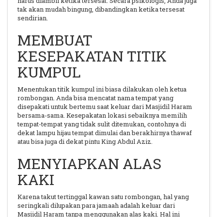
harus diambil ketika tersesat. Secara psikologis, Anda juga
tak akan mudah bingung, dibandingkan ketika tersesat
sendirian.
MEMBUAT
KESEPAKATAN TITIK
KUMPUL
Menentukan titik kumpul ini biasa dilakukan oleh ketua
rombongan. Anda bisa mencatat nama tempat yang
disepakati untuk bertemu saat keluar dari Masjidil Haram
bersama-sama. Kesepakatan lokasi sebaiknya memilih
tempat-tempat yang tidak sulit ditemukan, contohnya di
dekat lampu hijau tempat dimulai dan berakhirnya thawaf
atau bisa juga di dekat pintu King Abdul Aziz.
MENYIAPKAN ALAS
KAKI
Karena takut tertinggal kawan satu rombongan, hal yang
seringkali dilupakan para jamaah adalah keluar dari
Masjidil Haram tanpa menggunakan alas kaki. Hal ini