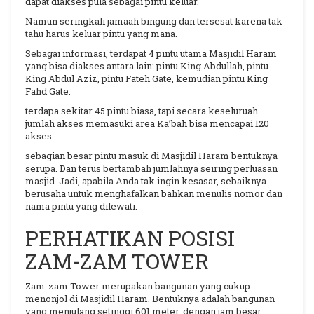
dapat diakses pula sebagai pintu keluar.
Namun seringkali jamaah bingung dan tersesat karena tak
tahu harus keluar pintu yang mana.
Sebagai informasi, terdapat 4 pintu utama Masjidil Haram
yang bisa diakses antara lain: pintu King Abdullah, pintu
King Abdul Aziz, pintu Fateh Gate, kemudian pintu King
Fahd Gate.
terdapa sekitar 45 pintu biasa, tapi secara keseluruah
jumlah akses memasuki area Ka’bah bisa mencapai 120
akses.
sebagian besar pintu masuk di Masjidil Haram bentuknya
serupa. Dan terus bertambah jumlahnya seiring perluasan
masjid. Jadi, apabila Anda tak ingin kesasar, sebaiknya
berusaha untuk menghafalkan bahkan menulis nomor dan
nama pintu yang dilewati.
PERHATIKAN POSISI
ZAM-ZAM TOWER
Zam-zam Tower merupakan bangunan yang cukup
menonjol di Masjidil Haram. Bentuknya adalah bangunan
yang menjulang setinggi 601 meter, dengan jam besar